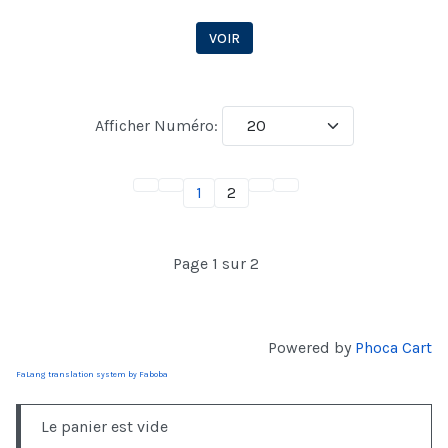
VOIR
Afficher Numéro:
1
2
Page 1 sur 2
Powered by
Phoca Cart
FaLang translation system by Faboba
Le panier est vide